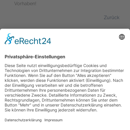
Vorhaben!
Zurück
Hermann-Löns-Weg 18
37197 Hattorf am Harz
Telefon: (0 55 84) 25 00
E-Mail:
info@fliesen-coesfeld.de